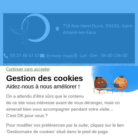
718 Rue Henri Durre, 59230, Saint-
Amand-les-Eaux
03 27 49 67 67
Ecrivez-nous
Lun -Dim : 8h:00-19h:00
a:hover{ color: #F6D8F3; }
Mentions légals
plan du site
Charte d'utilisation des données personnelles