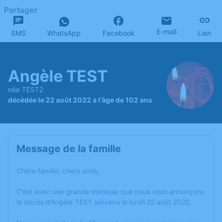
Partager
E-mail
SMS
WhatsApp
Facebook
Lien
Angèle TEST
née TEST2
décédée le 22 août 2022 à l'âge de 102 ans
Message de la famille
Chère famille, chers amis,
C’est avec une grande tristesse que nous vous annonçons
le décès d’Angèle TEST survenu le lundi 22 août 2022.